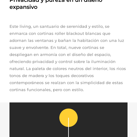
expansivo
Este living, un santuario de serenidad y estilo, se
enmarca con cortinas roller blackout blancas que
adornan las ventanas y bañan la habitación con una luz
suave y envolvente. En total, nueve cortinas se
despliegan en armonía con el diseño del espacio,
ofreciendo privacidad y control sobre la iluminación
natural. La paleta de colores neutros del interior, los ricos
tonos de madera y los toques decorativos
contemporáneos se realzan con la simplicidad de estas
cortinas funcionales, pero con estilo.