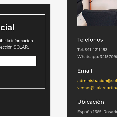
Teléfonos
Tel: 341 4211493
Whatsapp: 3415709
Email
administracion@sol
ventas@solarcorti
Ubicación
España 1665, Rosario