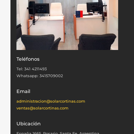
Teléfonos
Tel: 341 4211493
Whatsapp: 3415709002
Email
administracion@solarcortinas.com
ventas@solarcortinas.com
Ubicación
España 1665, Rosario, Santa Fe, Argentina.